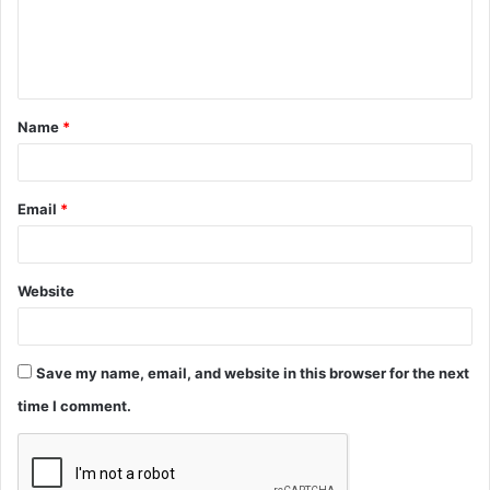
m
e
n
t
Name
*
*
Email
*
Website
Save my name, email, and website in this browser for the next
time I comment.