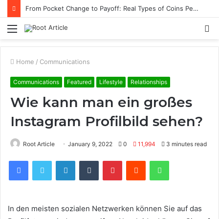
From Pocket Change to Payoff: Real Types of Coins People Commonly Sell at Appraisal Events
Menu
S
fo
Home
/
Communications
Communications
Featured
Lifestyle
Relationships
Wie kann man ein großes
Instagram Profilbild sehen?
Root Article
January 9, 2022
0
11,994
3 minutes read
Facebook
Twitter
LinkedIn
Tumblr
Pinterest
Reddit
WhatsApp
In den meisten sozialen Netzwerken können Sie auf das