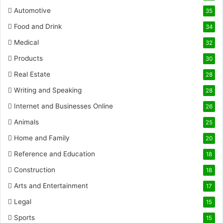
Automotive
35
Food and Drink
34
Medical
32
Products
30
Real Estate
28
Writing and Speaking
28
Internet and Businesses Online
26
Animals
25
Home and Family
20
Reference and Education
18
Construction
18
Arts and Entertainment
17
Legal
15
Sports
15