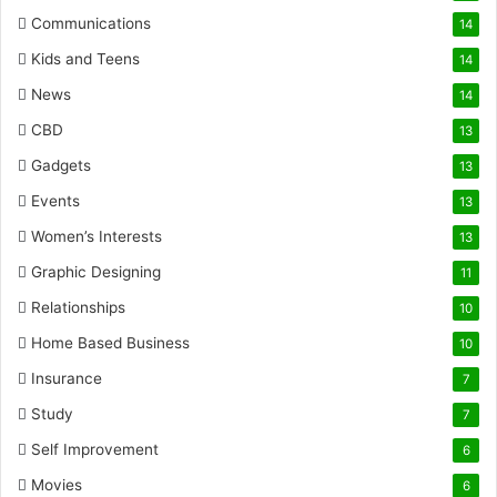
Communications
14
Kids and Teens
14
News
14
CBD
13
Gadgets
13
Events
13
Women’s Interests
13
Graphic Designing
11
Relationships
10
Home Based Business
10
Insurance
7
Study
7
Self Improvement
6
Movies
6