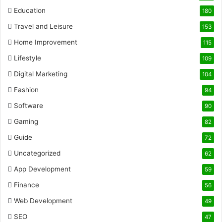
Education
180
Travel and Leisure
153
Home Improvement
115
Lifestyle
109
Digital Marketing
104
Fashion
94
Software
90
Gaming
82
Guide
72
Uncategorized
62
App Development
59
Finance
56
Web Development
49
SEO
47